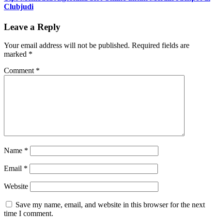
Clubjudi
Leave a Reply
Your email address will not be published.
Required fields are
marked
*
Comment
*
Name
*
Email
*
Website
Save my name, email, and website in this browser for the next
time I comment.