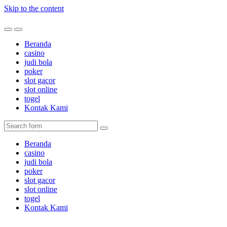
Skip to the content
RTPSLOT:
Taruhan
Toggle
Toggle
Judi
the
the
Beranda
Slot
mobile
search
casino
Terpercaya
menu
field
judi bola
|
poker
Live
slot gacor
Rtp
slot online
Slot
togel
Bocoran
Kontak Kami
Resmi
Search
Beranda
casino
judi bola
poker
slot gacor
slot online
togel
Kontak Kami