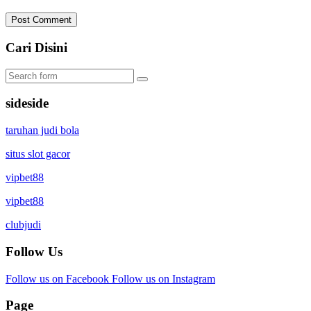
Cari Disini
Search
sideside
taruhan judi bola
situs slot gacor
vipbet88
vipbet88
clubjudi
Follow Us
Follow us on Facebook
Follow us on Instagram
Page