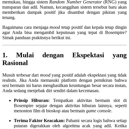
memukau, hingga sistem
Random Number Generator
(RNG) yang
transparan dan adil. Namun, kecanggihan sistem tersebut baru akan
memberikan dampak positif jika disambut dengan pikiran yang
tenang.
Bagaimana cara menjaga
mood
tetap positif dan kepala tetap dingin
agar Anda bisa mengambil keputusan yang tepat di Bosempire?
Simak panduan praktisnya berikut ini.
1. Mulai dengan Ekspektasi yang
Rasional
Musuh terbesar dari
mood
yang positif adalah ekspektasi yang tidak
realistis. Jika Anda memasuki platform dengan pemikiran bahwa
sesi bermain ini harus menghasilkan keuntungan besar secara instan,
Anda sedang menjebak diri sendiri dalam kecemasan.
Prinsip Hiburan:
Tempatkan aktivitas bermain slot di
Bosempire sejajar dengan aktivitas hiburan lainnya, seperti
menonton film di bioskop atau bermain
game console
.
Terima Faktor Keacakan:
Pahami secara logis bahwa setiap
putaran digerakkan oleh algoritma acak yang adil. Ketika