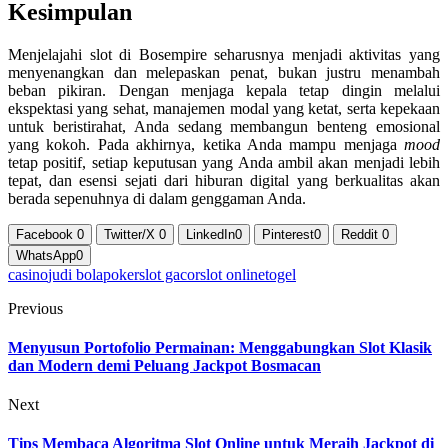
Kesimpulan
Menjelajahi slot di Bosempire seharusnya menjadi aktivitas yang
menyenangkan dan melepaskan penat, bukan justru menambah
beban pikiran. Dengan menjaga kepala tetap dingin melalui
ekspektasi yang sehat, manajemen modal yang ketat, serta kepekaan
untuk beristirahat, Anda sedang membangun benteng emosional
yang kokoh. Pada akhirnya, ketika Anda mampu menjaga
mood
tetap positif, setiap keputusan yang Anda ambil akan menjadi lebih
tepat, dan esensi sejati dari hiburan digital yang berkualitas akan
berada sepenuhnya di dalam genggaman Anda.
Facebook
0
Twitter/X
0
LinkedIn
0
Pinterest
0
Reddit
0
WhatsApp
0
casino
judi bola
poker
slot gacor
slot online
togel
Previous
Menyusun Portofolio Permainan: Menggabungkan Slot Klasik
dan Modern demi Peluang Jackpot Bosmacan
Next
Tips Membaca Algoritma Slot Online untuk Meraih Jackpot di