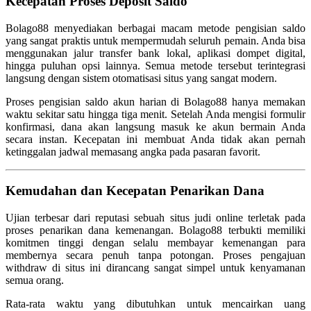
Kecepatan Proses Deposit Saldo
Bolago88 menyediakan berbagai macam metode pengisian saldo
yang sangat praktis untuk mempermudah seluruh pemain. Anda bisa
menggunakan jalur transfer bank lokal, aplikasi dompet digital,
hingga puluhan opsi lainnya. Semua metode tersebut terintegrasi
langsung dengan sistem otomatisasi situs yang sangat modern.
Proses pengisian saldo akun harian di Bolago88 hanya memakan
waktu sekitar satu hingga tiga menit. Setelah Anda mengisi formulir
konfirmasi, dana akan langsung masuk ke akun bermain Anda
secara instan. Kecepatan ini membuat Anda tidak akan pernah
ketinggalan jadwal memasang angka pada pasaran favorit.
Kemudahan dan Kecepatan Penarikan Dana
Ujian terbesar dari reputasi sebuah situs judi online terletak pada
proses penarikan dana kemenangan. Bolago88 terbukti memiliki
komitmen tinggi dengan selalu membayar kemenangan para
membernya secara penuh tanpa potongan. Proses pengajuan
withdraw di situs ini dirancang sangat simpel untuk kenyamanan
semua orang.
Rata-rata waktu yang dibutuhkan untuk mencairkan uang