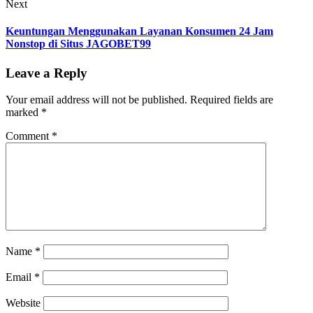
Next
Keuntungan Menggunakan Layanan Konsumen 24 Jam
Nonstop di Situs JAGOBET99
Leave a Reply
Your email address will not be published.
Required fields are
marked
*
Comment
*
Name
*
Email
*
Website