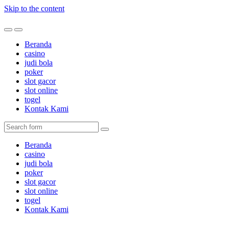
Skip to the content
RTPSLOT:
Taruhan
Toggle
Toggle
Judi
the
the
Beranda
Slot
mobile
search
casino
Terpercaya
menu
field
judi bola
|
poker
Live
slot gacor
Rtp
slot online
Slot
togel
Bocoran
Kontak Kami
Resmi
Search
Beranda
casino
judi bola
poker
slot gacor
slot online
togel
Kontak Kami