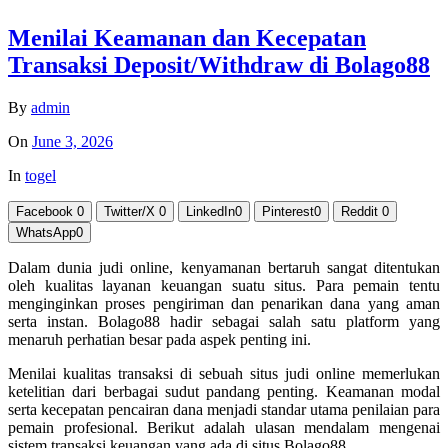
Menilai Keamanan dan Kecepatan
Transaksi Deposit/Withdraw di Bolago88
By
admin
On
June 3, 2026
In
togel
Facebook
0
Twitter/X
0
LinkedIn
0
Pinterest
0
Reddit
0
WhatsApp
0
Dalam dunia judi online, kenyamanan bertaruh sangat ditentukan
oleh kualitas layanan keuangan suatu situs. Para pemain tentu
menginginkan proses pengiriman dan penarikan dana yang aman
serta instan. Bolago88 hadir sebagai salah satu platform yang
menaruh perhatian besar pada aspek penting ini.
Menilai kualitas transaksi di sebuah situs judi online memerlukan
ketelitian dari berbagai sudut pandang penting. Keamanan modal
serta kecepatan pencairan dana menjadi standar utama penilaian para
pemain profesional. Berikut adalah ulasan mendalam mengenai
sistem transaksi keuangan yang ada di situs Bolago88.