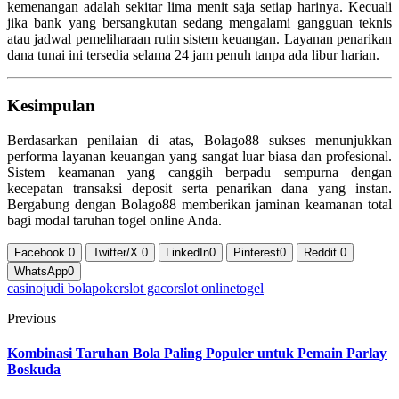
kemenangan adalah sekitar lima menit saja setiap harinya. Kecuali
jika bank yang bersangkutan sedang mengalami gangguan teknis
atau jadwal pemeliharaan rutin sistem keuangan. Layanan penarikan
dana tunai ini tersedia selama 24 jam penuh tanpa ada libur harian.
Kesimpulan
Berdasarkan penilaian di atas, Bolago88 sukses menunjukkan
performa layanan keuangan yang sangat luar biasa dan profesional.
Sistem keamanan yang canggih berpadu sempurna dengan
kecepatan transaksi deposit serta penarikan dana yang instan.
Bergabung dengan Bolago88 memberikan jaminan keamanan total
bagi modal taruhan togel online Anda.
Facebook
0
Twitter/X
0
LinkedIn
0
Pinterest
0
Reddit
0
WhatsApp
0
casino
judi bola
poker
slot gacor
slot online
togel
Previous
Kombinasi Taruhan Bola Paling Populer untuk Pemain Parlay
Boskuda