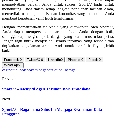
meningkatkan peluang Anda untuk sukses. Sport77 hadir untuk
mendukung Anda dalam setiap langkah perjalanan taruhan Anda,
menyediakan berita, analisis, dan komunitas yang membantu Anda
membuat keputusan yang lebih terinformasi.
Dengan memanfaatkan fitur-fitur yang ditawarkan oleh Sport77,
Anda dapat mempersiapkan taruhan bola Anda dengan baik,
sehingga siap menghadapi tantangan yang ada di musim kompetisi.
Jangan ragu untuk menjelajahi semua informasi yang tersedia dan
tingkatkan pengalaman taruhan Anda untuk meraih hasil yang lebih
baik!
Facebook
0
Twitter/X
0
LinkedIn
0
Pinterest
0
Reddit
0
WhatsApp
0
casino
judi bola
poker
slot gacor
slot online
togel
Previous
Sport77 – Menjadi Agen Taruhan Bola Profesional
Next
Sport77 – Bagaimana Situs Ini Menjaga Keamanan Data
Pengguna