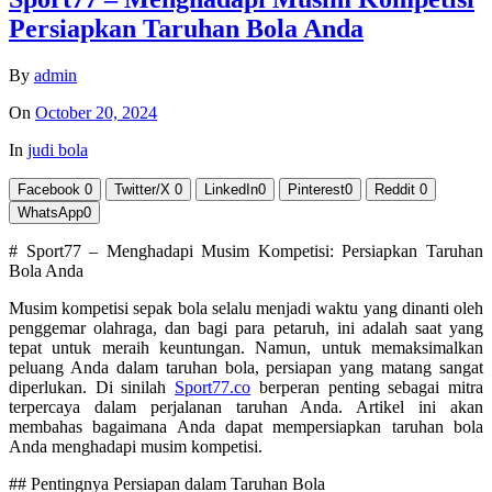
Persiapkan Taruhan Bola Anda
By
admin
On
October 20, 2024
In
judi bola
Facebook
0
Twitter/X
0
LinkedIn
0
Pinterest
0
Reddit
0
WhatsApp
0
# Sport77 – Menghadapi Musim Kompetisi: Persiapkan Taruhan
Bola Anda
Musim kompetisi sepak bola selalu menjadi waktu yang dinanti oleh
penggemar olahraga, dan bagi para petaruh, ini adalah saat yang
tepat untuk meraih keuntungan. Namun, untuk memaksimalkan
peluang Anda dalam taruhan bola, persiapan yang matang sangat
diperlukan. Di sinilah
Sport77.co
berperan penting sebagai mitra
terpercaya dalam perjalanan taruhan Anda. Artikel ini akan
membahas bagaimana Anda dapat mempersiapkan taruhan bola
Anda menghadapi musim kompetisi.
## Pentingnya Persiapan dalam Taruhan Bola