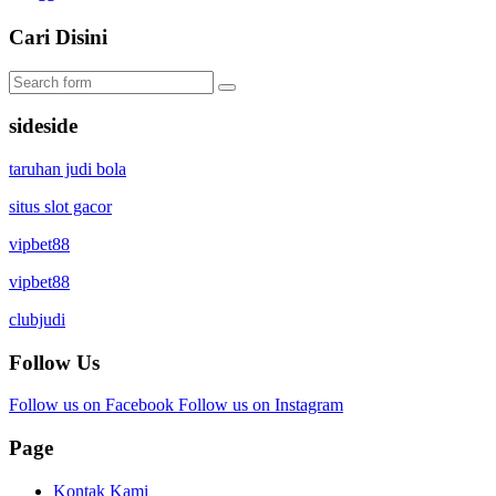
Cari Disini
Search
sideside
taruhan judi bola
situs slot gacor
vipbet88
vipbet88
clubjudi
Follow Us
Follow us on Facebook
Follow us on Instagram
Page
Kontak Kami