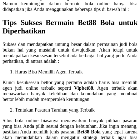
Namun keuntungan dalam bermain bola online hanya bisa
didapatkan jika Anda menggunakan beberapa tips di bawah ini :
Tips Sukses Bermain Bet88 Bola untuk
Diperhatikan
Sukses dan mendapatkan untung besar dalam permainan judi bola
bukan hal yang mustahil untuk diwujudkan. Akan tetapi untuk
mendapatkan kesuksesan tersebut ada berbagai hal yang perlu Anda
perhatikan, di antara adalah :
Harus Bisa Memilih Agen Terbaik
Kunci kesuksesan bettor yang pertama adalah harus bisa memilih
agen judi online terbaik seperti
Vipbet88
. Agen terbaik akan
menawarkan banyak kelebihan dan kemudahan yang membuat
bettor lebih mudah memperoleh keuntungan.
Tentukan Pasaran Taruhan yang Terbaik
Situs bola online biasanya menawarkan banyak pilihan pasaran
yang bisa Anda pilih sesuai dengan kebutuhan. Jika ingin menang,
pastikan Anda memilih jenis pasaran
Bet88 Bola
yang tepat karena
akan memudahkan dalam mengatur strategi terbaik agar bisa